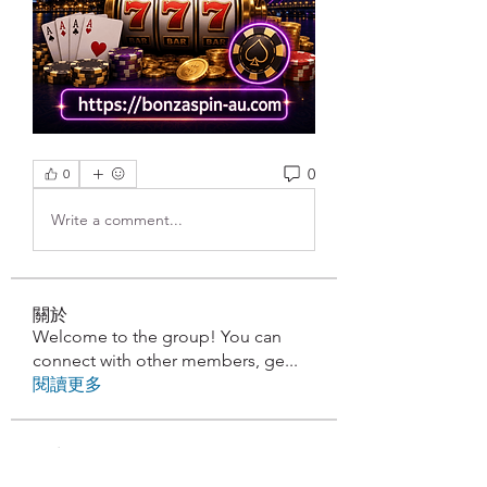
0
0
Write a comment...
關於
Welcome to the group! You can
connect with other members, ge
...
閱讀更多
學生
penjahatk265
追蹤