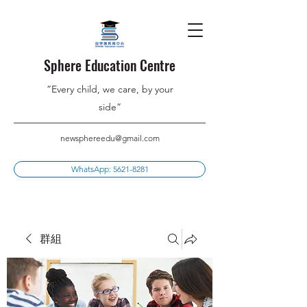
Sphere Education Centre
”Every child, we care, by your
side”
newsphereedu@gmail.com
WhatsApp: 5621-8281
群組